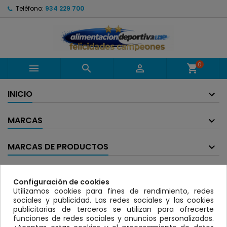
Teléfono:
934 229 700
0



shopping_cart
INICIO
MARCAS
MARCAS DE PRODUCTOS
BANNER
Configuración de cookies
Utilizamos cookies para fines de rendimiento, redes
LISTADO DE PRODUCTOS POR MARCAS
sociales y publicidad. Las redes sociales y las cookies
MAX STRONG
publicitarias de terceros se utilizan para ofrecerte
funciones de redes sociales y anuncios personalizados.