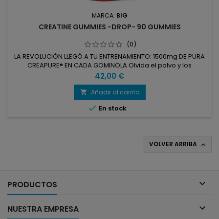
MARCA:
BIG
CREATINE GUMMIES -DROP- 90 GUMMIES
(0)
LA REVOLUCIÓN LLEGÓ A TU ENTRENAMIENTO: 1500mg DE PURA
CREAPURE® EN CADA GOMINOLA Olvida el polvo y los
mezcladores. Las nuevas Creatine Gummies -DROP- de BIG®
Precio
42,00 €
son el formato más cómodo, delicioso y potente para
mejorar tu rendimiento. Cada gummy aporta 1.5g de
Añadir al carrito

creatina monohidrato Creapure®, garantizando la máxima

En stock
pureza y absorción. Sin azúcares...
VOLVER ARRIBA


PRODUCTOS

NUESTRA EMPRESA