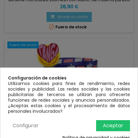
y micronizado que garantiza una alta biodisponibilidad.
Precio
28,90 €
Administración sublingual Creabig se puede tomar con
administración sublingual, sin complicaciones en cualquier
Añadir al carrito

lugar y momento del día, además de garantizar una mayor

Fuera de stock
velocidad de...
Fuera de stock
Configuración de cookies
Utilizamos cookies para fines de rendimiento, redes
sociales y publicidad. Las redes sociales y las cookies
publicitarias de terceros se utilizan para ofrecerte
funciones de redes sociales y anuncios personalizados.
¿Aceptas estas cookies y el procesamiento de datos
personales involucrados?
Configurar
Aceptar
MARCA:
BIG
CREABIG CREAPURE FIESTA 250GR KOJAK
Política de privacidad y cookies