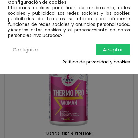
PROTECCIÓN Y RECUPERACIÓN COMBINACIÓN RECUPERADORA
Configuración de cookies
DE BCAA’S + GLUTAMINA CON UN PLUS DE VITAMINA B2
Utilizamos cookies para fines de rendimiento, redes
FORTALECE EL SISTEMA INMUNOLÓGICO PROTECCIÓN Y
Precio
sociales y publicidad. Las redes sociales y las cookies
24,90 €
RECUPERACIÓN MUSCULAR GANANCIA MUSCULAR
publicitarias de terceros se utilizan para ofrecerte
Añadir al carrito
funciones de redes sociales y anuncios personalizados.

¿Aceptas estas cookies y el procesamiento de datos

Fuera de stock
personales involucrados?
Configurar
Aceptar
Política de privacidad y cookies
MARCA:
FIRE NUTRITION