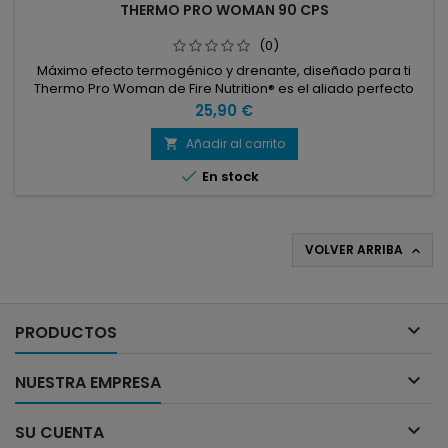
THERMO PRO WOMAN 90 CPS
(0)
Máximo efecto termogénico y drenante, diseñado para ti
Thermo Pro Woman de Fire Nutrition® es el aliado perfecto
para la mujer que quiere ir más allá
Precio
25,90 €
Añadir al carrito


En stock
VOLVER ARRIBA


PRODUCTOS

NUESTRA EMPRESA

SU CUENTA