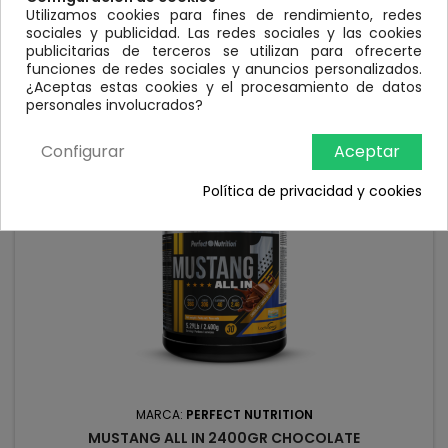
lbConstruye masa muscular magra sin acumular grasa ni
Utilizamos cookies para fines de rendimiento, redes
azúcares innecesarios. Su fórmula avanzada combina
Precio
39,90 €
sociales y publicidad. Las redes sociales y las cookies
proteínas de alta calidad, carbohidratos complejos, creatina
publicitarias de terceros se utilizan para ofrecerte
y aminoácidos esenciales para maximizar el crecimiento,
Añadir al carrito

funciones de redes sociales y anuncios personalizados.
acelerar la recuperación y aumentar tu rendimiento en
¿Aceptas estas cookies y el procesamiento de datos

En stock
cada...
personales involucrados?
Configurar
Aceptar
Política de privacidad y cookies
MARCA:
PERFECT NUTRITION
MUSTANG ALL IN 2400GR CHOCOLATE