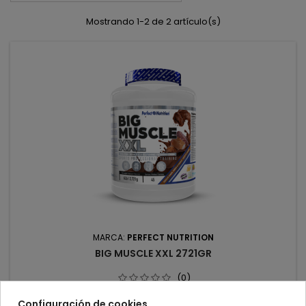
Mostrando 1-2 de 2 artículo(s)
MARCA:
PERFECT NUTRITION
BIG MUSCLE XXL 2721GR
(0)
Potencia tu crecimiento, no tu cintura. Big Muscle XXL – 6
Configuración de cookies