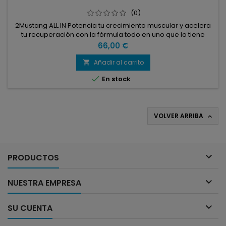
(0)
2Mustang ALL IN Potencia tu crecimiento muscular y acelera
tu recuperación con la fórmula todo en uno que lo tiene
todo: proteínas, carbohidratos y aminoácidos 0
Precio
66,00 €
Añadir al carrito


En stock
VOLVER ARRIBA


PRODUCTOS

NUESTRA EMPRESA

SU CUENTA