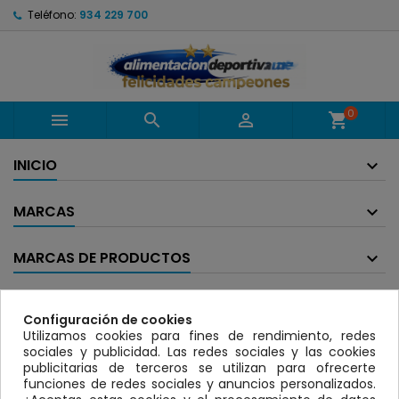
Teléfono:
934 229 700
0



shopping_cart
INICIO
MARCAS
MARCAS DE PRODUCTOS
BANNER
Configuración de cookies
Utilizamos cookies para fines de rendimiento, redes
LISTADO DE PRODUCTOS POR MARCA
sociales y publicidad. Las redes sociales y las cookies
HIMALAYA
publicitarias de terceros se utilizan para ofrecerte
funciones de redes sociales y anuncios personalizados.