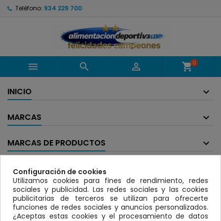
Teléfono:
934 229 700
0



shopping_cart
INICIO
MARCAS
MARCAS DE PRODUCTOS
BANNER
Configuración de cookies
Utilizamos cookies para fines de rendimiento, redes
sociales y publicidad. Las redes sociales y las cookies
GEL - CREMAS REDUCTORAS
publicitarias de terceros se utilizan para ofrecerte
funciones de redes sociales y anuncios personalizados.
¿Aceptas estas cookies y el procesamiento de datos
Lamentamos las molestias.